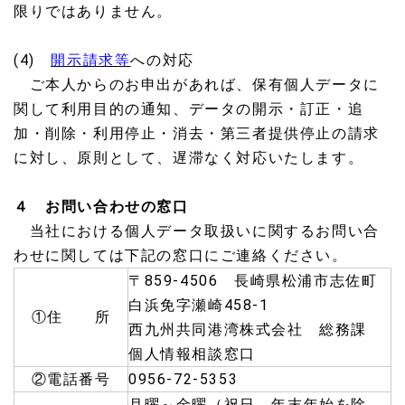
限りではありません。
(4)
開示請求等
への対応
ご本人からのお申出があれば、保有個人データに
関して利用目的の通知、データの開示・訂正・追
加・削除・利用停止・消去・第三者提供停止の請求
に対し、原則として、遅滞なく対応いたします。
４ お問い合わせの窓口
当社における個人データ取扱いに関するお問い合
わせに関しては下記の窓口にご連絡ください。
〒859-4506 長崎県松浦市志佐町
白浜免字瀬崎458-1
①住 所
西九州共同港湾株式会社 総務課
個人情報相談窓口
②電話番号
0956-72-5353
月曜～金曜（祝日、年末年始を除