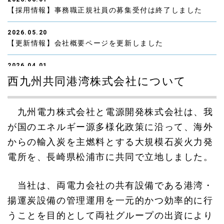
【採用情報】事務職正規社員の募集受付は終了しました
2026.05.20
【更新情報】会社概要ページを更新しました
2026.04.01
【採用情報】正規社員を2名募集しています(事務職：採用
西九州共同港湾株式会社について
情報ページをご覧ください)
2026.03.06
九州電力株式会社と電源開発株式会社は、我
【更新情報】地域と共にページを更新しました
が国のエネルギー源多様化政策に沿って、海外
からの輸入炭を主燃料とする大規模石炭火力発
2026.01.16
【採用情報】中途社員の募集受付は終了しました
電所を、長崎県松浦市に共同で立地しました。
2025.12.01
当社は、両電力会社の共有設備である港湾・
【採用情報】中途社員を募集しています（採用情報ページ
をご覧ください）
揚運炭設備の管理運用を一元的かつ効率的に行
うことを目的として両社グループの出資により
2025.06.19